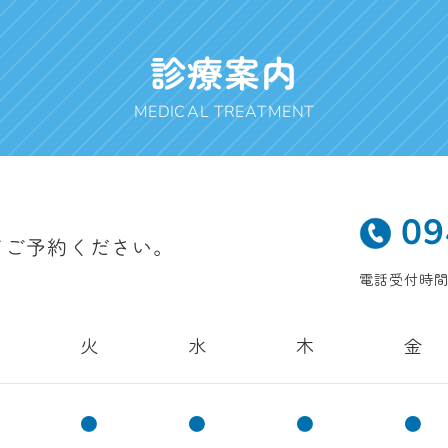
診療案内
MEDICAL TREATMENT
09
てご予約ください。
電話受付時間 9
火
水
木
金
●
●
●
●