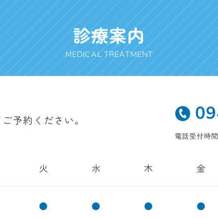
診療案内
MEDICAL TREATMENT
09
てご予約ください。
電話受付時間 9
火
水
木
金
●
●
●
●